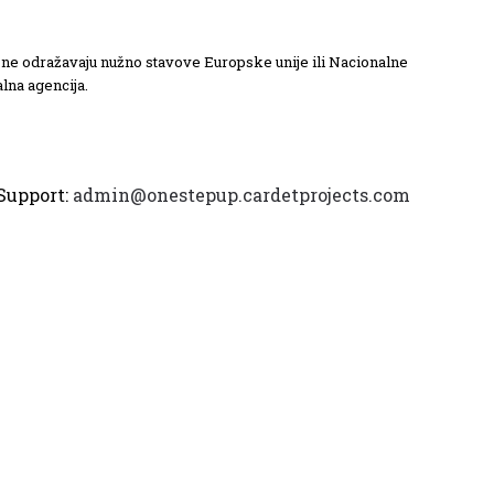
 i ne odražavaju nužno stavove Europske unije ili Nacionalne
lna agencija.
Support:
admin@onestepup.cardetprojects.com