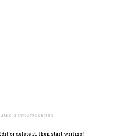
LJENO U
UNCATEGORIZED
.
it or delete it, then start writing!