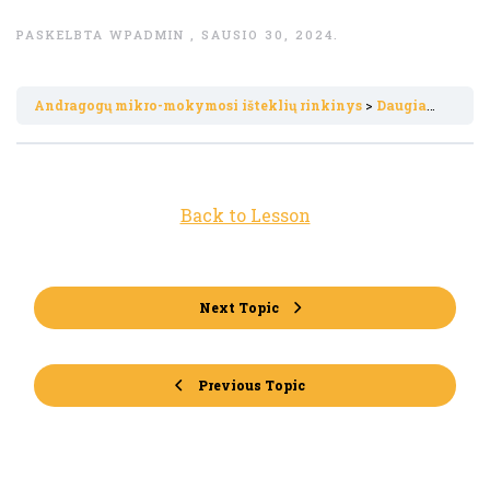
PASKELBTA
WPADMIN
,
SAUSIO 30, 2024
.
Andragogų mikro-mokymosi išteklių rinkinys
Daugiakalbis
Back to Lesson
Next Topic
Previous Topic