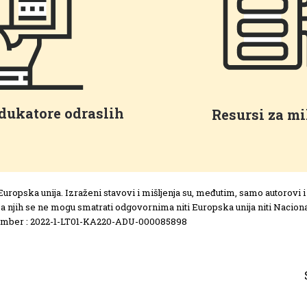
edukatore odraslih
Resursi za mi
Europska unija. Izraženi stavovi i mišljenja su, međutim, samo autorovi
Za njih se ne mogu smatrati odgovornima niti Europska unija niti Naciona
umber : 2022-1-LT01-KA220-ADU-000085898