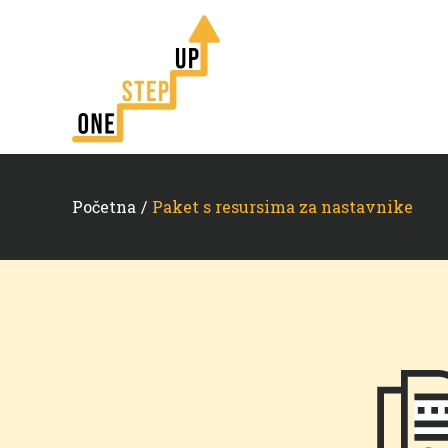
Početna
/
Paket s resursima za nastavnike