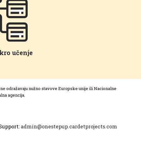
kro učenje
 i ne odražavaju nužno stavove Europske unije ili Nacionalne
lna agencija.
Support:
admin@onestepup.cardetprojects.com